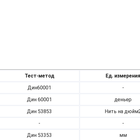
Тест-метод
Ед. измерени
Дин60001
-
Дин 60001
деньер
Дин 53853
Нить на дюйм
-
-
Дин 53353
мм