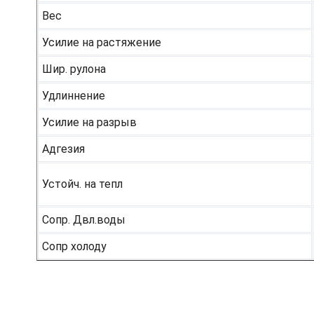
Вес
Усилие на растяжение
Шир. рулона
Удлиннение
Усилие на разрыв
Адгезия
Устойч. на тепл
Сопр. Двл.воды
Сопр холоду