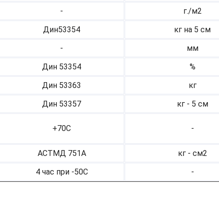
-
г./м2
Дин53354
кг на 5 см
-
мм
Дин 53354
%
Дин 53363
кг
Дин 53357
кг - 5 см
+70С
-
АСТМД 751А
кг - см2
4 час при -50С
-