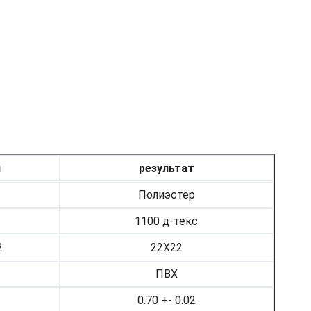
я
результат
Полиэстер
1100 д-текс
2
22Х22
ПВХ
0.70 +- 0.02