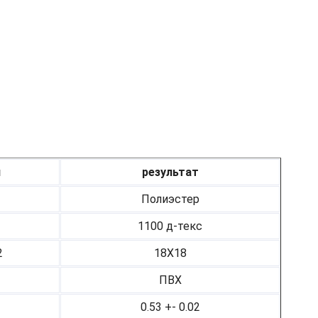
я
результат
Полиэстер
1100 д-текс
2
18Х18
ПВХ
0.53 +- 0.02