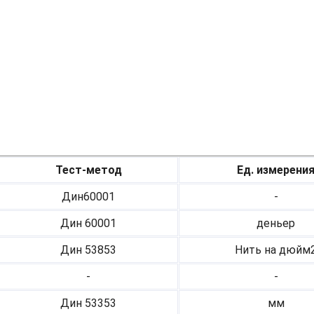
Тест-метод
Ед. измерени
Дин60001
-
Дин 60001
деньер
Дин 53853
Нить на дюйм
-
-
Дин 53353
мм