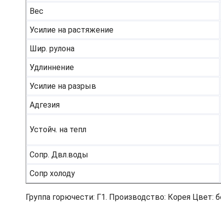
Вес
Усилие на растяжение
Шир. рулона
Удлиннение
Усилие на разрыв
Адгезия
Устойч. на тепл
Сопр. Двл.воды
Сопр холоду
Группа горючести: Г1. Производство: Корея Цвет: 