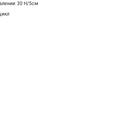
лении: 30 Н/5см
цикл