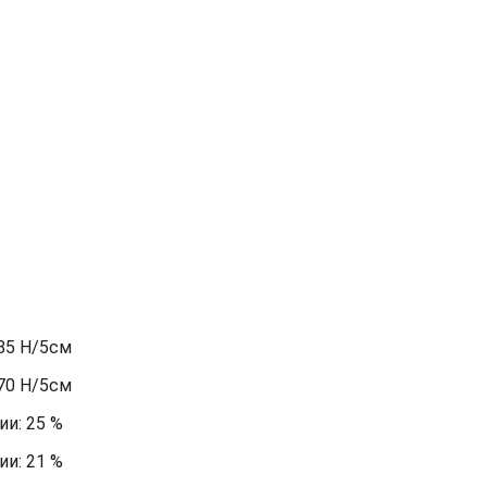
85 Н/5см
70 Н/5см
и: 25 %
и: 21 %