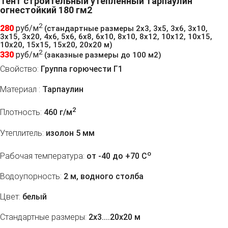
Тент строительный утепленный тарпаулин
огнестойкий 180 гм2
2
280
руб/м
(стандартные размеры 2х3, 3х5, 3х6, 3х10,
3х15, 3х20, 4х6, 5х6, 6х8, 6х10, 8х10, 8х12, 10х12, 10х15,
10х20, 15х15, 15х20, 20х20 м)
2
330
руб/м
(заказные размеры до 100 м2)
Свойство:
Группа горючести Г1
Материал :
Тарпаулин
2
Плотность:
460 г/м
Утеплитель:
изолон 5 мм
o
Рабочая температура:
от -40 до +70 C
Водоупорность:
2 м, водного столба
Цвет:
белый
Стандартные размеры:
2х3....20х20 м