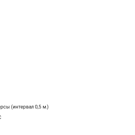
сы (интервал 0,5 м.)
С