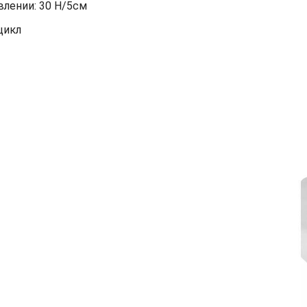
лении: 30 Н/5см
цикл