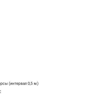
сы (интервал 0,5 м.)
С