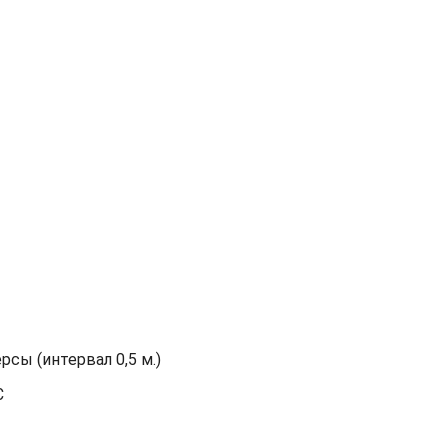
сы (интервал 0,5 м.)
С