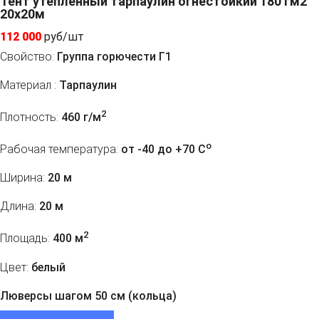
Тент утепленный тарпаулин огнестойкий 180 гм2
20x20м
112 000
руб/шт
Свойство:
Группа горючести Г1
Материал :
Тарпаулин
2
Плотность:
460 г/м
o
Рабочая температура:
от -40 до +70 C
Ширина:
20 м
Длина:
20 м
2
Площадь:
400 м
Цвет:
белый
Люверсы шагом 50 см (кольца)