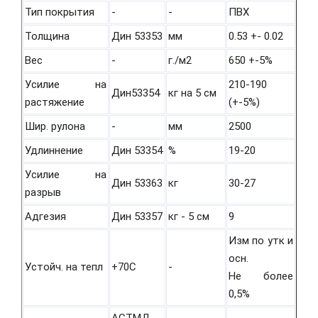
Тип покрытия
-
-
ПВХ
Толщина
Дин 53353
мм
0.53 +- 0.02
Вес
-
г./м2
650 +-5%
Усилие на
210-190
Дин53354
кг на 5 см
растяжение
(+-5%)
Шир. рулона
-
мм
2500
Удлиннение
Дин 53354
%
19-20
Усилие на
Дин 53363
кг
30-27
разрыв
Адгезия
Дин 53357
кг - 5 см
9
Изм по утк и
осн.
Устойч. на тепл
+70С
-
Не более
0,5%
АСТМД