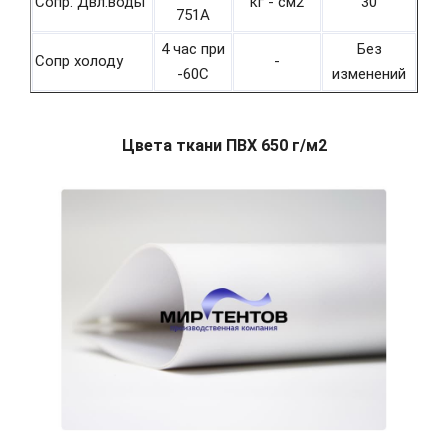
Сопр. Двл.воды
кг - см2
30
751А
4 час при
Без
Сопр холоду
-
-60С
изменений
Цвета ткани ПВХ 650 г/м2