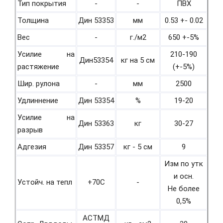
Тип покрытия
-
-
ПВХ
Толщина
Дин 53353
мм
0.53 +- 0.02
Вес
-
г./м2
650 +-5%
Усилие на
210-190
Дин53354
кг на 5 см
растяжение
(+-5%)
Шир. рулона
-
мм
2500
Удлиннение
Дин 53354
%
19-20
Усилие на
Дин 53363
кг
30-27
разрыв
Адгезия
Дин 53357
кг - 5 см
9
Изм по утк
и осн.
Устойч. на тепл
+70С
-
Не более
0,5%
АСТМД