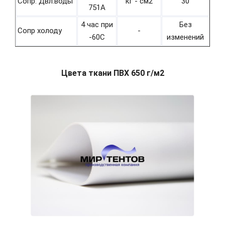
Сопр. Двл.воды
кг - см2
30
751А
4 час при
Без
Сопр холоду
-
-60С
изменений
Цвета ткани ПВХ 650 г/м2