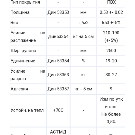
Тип покрытия
-
-
ПВХ
Толщина
Дин 53353
мм
0.53 +- 0.02
Вес
-
г./м2
650 +-5%
Усилие на
210-190
Дин53354
кг на 5 см
растяжение
(+-5%)
Шир. рулона
-
мм
2500
Удлиннение
Дин 53354
%
19-20
Усилие на
Дин 53363
кг
30-27
разрыв
Адгезия
Дин 53357
кг - 5 см
9
Изм по утк
и осн.
Устойч. на тепл
+70С
-
Не более
0,5%
АСТМД