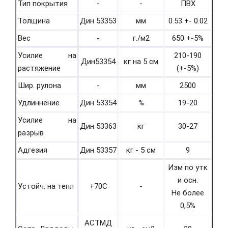
Тип покрытия
-
-
ПВХ
Толщина
Дин 53353
мм
0.53 +- 0.02
Вес
-
г./м2
650 +-5%
Усилие на
210-190
Дин53354
кг на 5 см
растяжение
(+-5%)
Шир. рулона
-
мм
2500
Удлиннение
Дин 53354
%
19-20
Усилие на
Дин 53363
кг
30-27
разрыв
Адгезия
Дин 53357
кг - 5 см
9
Изм по утк
и осн.
Устойч. на тепл
+70С
-
Не более
0,5%
АСТМД