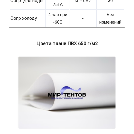
Сопр. Двл.воды
кг - см2
30
751А
4 час при
Без
Сопр холоду
-
-60С
изменений
Цвета ткани ПВХ 650 г/м2