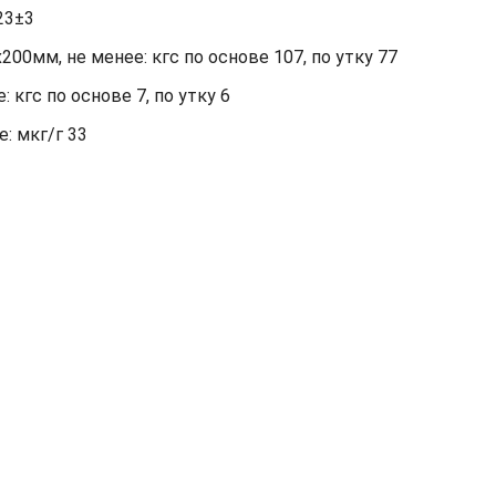
23±3
00мм, не менее: кгс по основе 107, по утку 77
кгс по основе 7, по утку 6
: мкг/г 33