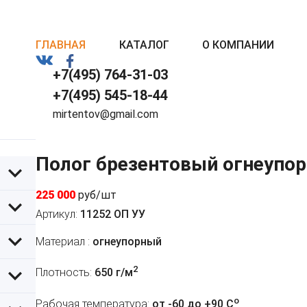
ГЛАВНАЯ
КАТАЛОГ
О КОМПАНИИ
+7(495) 764-31-03
+7(495) 545-18-44
mirtentov@gmail.com
Полог брезентовый огнеупор
225 000
руб/шт
Артикул:
11252 ОП УУ
Материал :
огнеупорный
2
Плотность:
650 г/м
o
Рабочая температура:
от -60 до +90 C