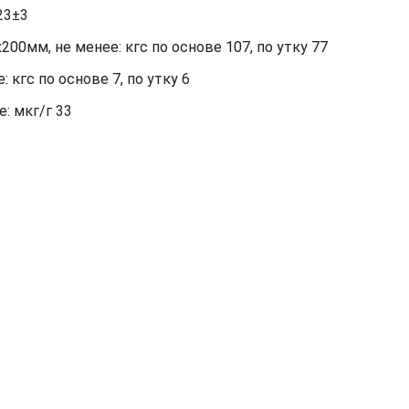
23±3
00мм, не менее: кгс по основе 107, по утку 77
кгс по основе 7, по утку 6
: мкг/г 33