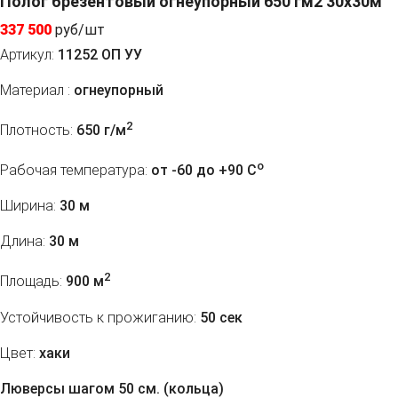
Полог брезентовый огнеупорный 650 гм2 30x30м
337 500
руб/шт
Артикул:
11252 ОП УУ
Материал :
огнеупорный
2
Плотность:
650 г/м
o
Рабочая температура:
от -60 до +90 C
Ширина:
30 м
Длина:
30 м
2
Площадь:
900 м
Устойчивость к прожиганию:
50 сек
Цвет:
хаки
Люверсы шагом 50 см. (кольца)