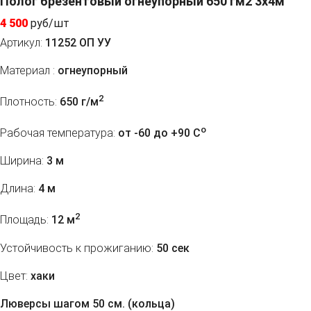
Полог брезентовый огнеупорный 650 гм2 3x4м
4 500
руб/шт
Артикул:
11252 ОП УУ
Материал :
огнеупорный
2
Плотность:
650 г/м
o
Рабочая температура:
от -60 до +90 C
Ширина:
3 м
Длина:
4 м
2
Площадь:
12 м
Устойчивость к прожиганию:
50 сек
Цвет:
хаки
Люверсы шагом 50 см. (кольца)