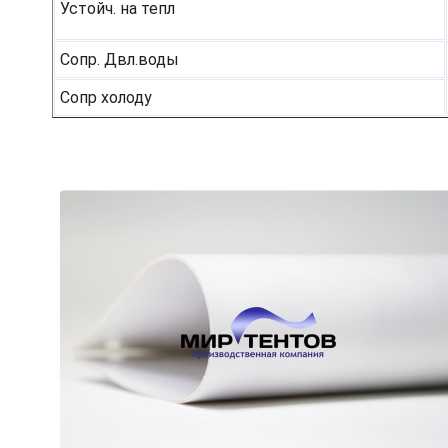
Устойч. на тепл
Сопр. Двл.воды
Сопр холоду