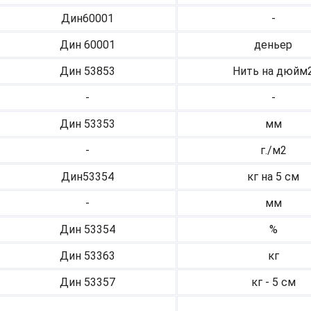
Дин60001
-
Дин 60001
деньер
Дин 53853
Нить на дюйм
-
-
Дин 53353
мм
-
г./м2
Дин53354
кг на 5 см
-
мм
Дин 53354
%
Дин 53363
кг
Дин 53357
кг - 5 см