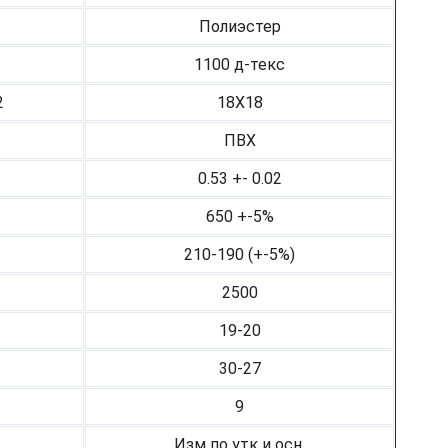
Полиэстер
1100 д-текс
2
18Х18
ПВХ
0.53 +- 0.02
650 +-5%
210-190 (+-5%)
2500
19-20
30-27
9
Изм по утк и осн.