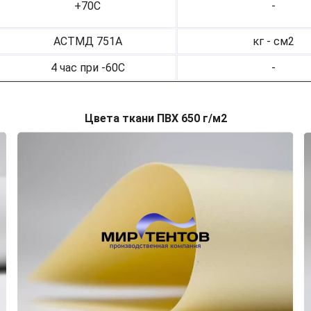
+70С
-
АСТМД 751А
кг - см2
4 час при -60С
-
Цвета ткани ПВХ 650 г/м2