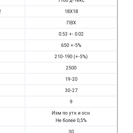
1100 д-текс
2
18Х18
ПВХ
0.53 +- 0.02
650 +-5%
210-190 (+-5%)
2500
19-20
30-27
9
Изм по утк и осн.
Не более 0,5%
30