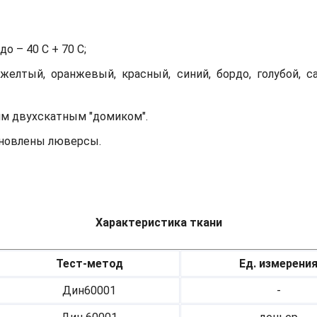
о – 40 С + 70 С;
желтый, оранжевый, красный, синий, бордо, голубой, с
им двухскатным "домиком".
тановлены люверсы.
Характеристика ткани
Тест-метод
Ед. измерени
Дин60001
-