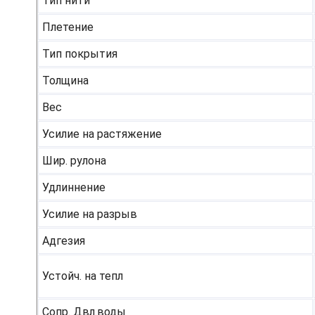
Тип нити
Плетение
Тип покрытия
Толщина
Вес
Усилие на растяжение
Шир. рулона
Удлиннение
Усилие на разрыв
Адгезия
Устойч. на тепл
Сопр. Двл.воды