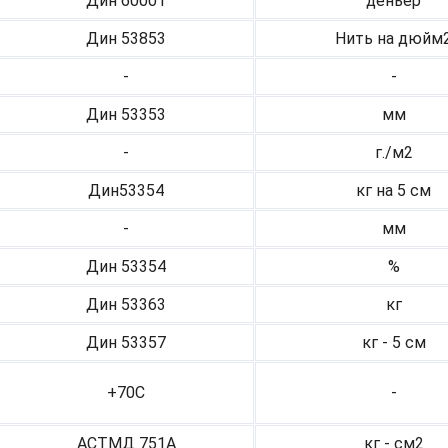
Дин 60001
деньер
Дин 53853
Нить на дюйм
-
-
Дин 53353
мм
-
г./м2
Дин53354
кг на 5 см
-
мм
Дин 53354
%
Дин 53363
кг
Дин 53357
кг - 5 см
+70С
-
АСТМД 751А
кг - см2