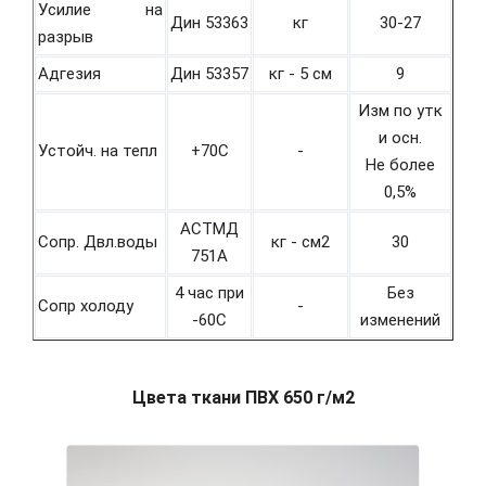
Усилие на
Дин 53363
кг
30-27
разрыв
Адгезия
Дин 53357
кг - 5 см
9
Изм по утк
и осн.
Устойч. на тепл
+70С
-
Не более
0,5%
АСТМД
Сопр. Двл.воды
кг - см2
30
751А
4 час при
Без
Сопр холоду
-
-60С
изменений
Цвета ткани ПВХ 650 г/м2