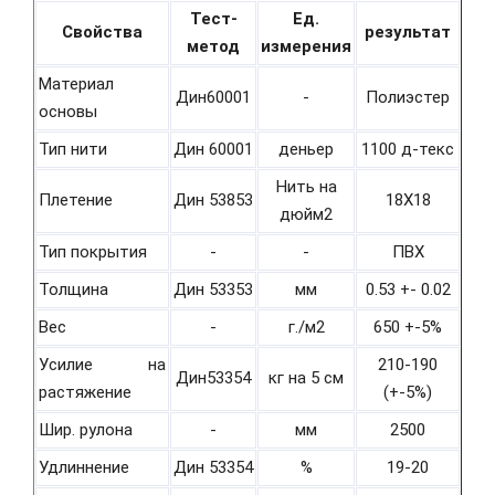
Тест-
Ед.
Свойства
результат
метод
измерения
Материал
Дин60001
-
Полиэстер
основы
Тип нити
Дин 60001
деньер
1100 д-текс
Нить на
Плетение
Дин 53853
18Х18
дюйм2
Тип покрытия
-
-
ПВХ
Толщина
Дин 53353
мм
0.53 +- 0.02
Вес
-
г./м2
650 +-5%
Усилие на
210-190
Дин53354
кг на 5 см
растяжение
(+-5%)
Шир. рулона
-
мм
2500
Удлиннение
Дин 53354
%
19-20