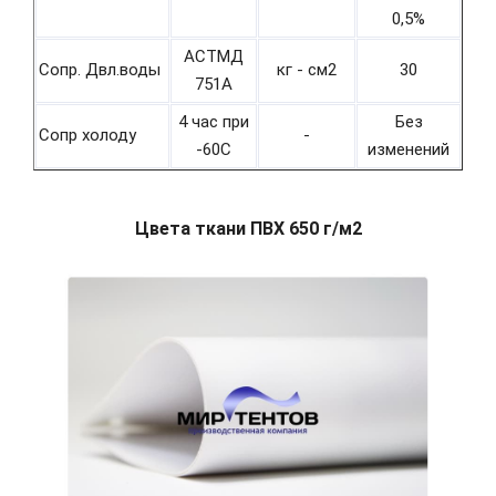
0,5%
АСТМД
Сопр. Двл.воды
кг - см2
30
751А
4 час при
Без
Сопр холоду
-
-60С
изменений
Цвета ткани ПВХ 650 г/м2