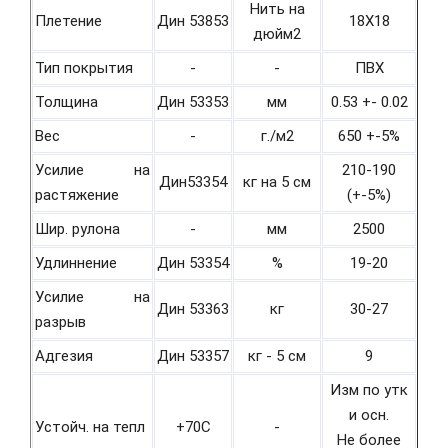
Нить на
Плетение
Дин 53853
18Х18
дюйм2
Тип покрытия
-
-
ПВХ
Толщина
Дин 53353
мм
0.53 +- 0.02
Вес
-
г./м2
650 +-5%
Усилие на
210-190
Дин53354
кг на 5 см
растяжение
(+-5%)
Шир. рулона
-
мм
2500
Удлиннение
Дин 53354
%
19-20
Усилие на
Дин 53363
кг
30-27
разрыв
Адгезия
Дин 53357
кг - 5 см
9
Изм по утк
и осн.
Устойч. на тепл
+70С
-
Не более