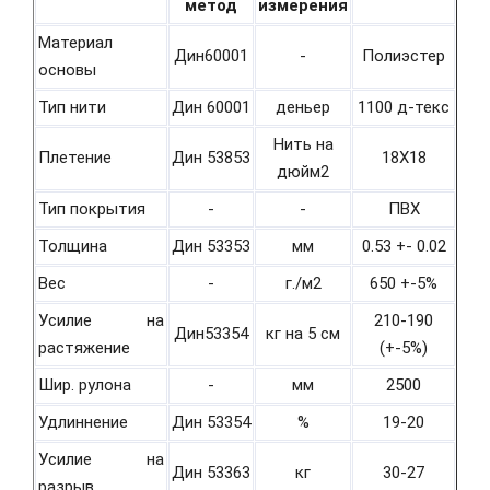
метод
измерения
Материал
Дин60001
-
Полиэстер
основы
Тип нити
Дин 60001
деньер
1100 д-текс
Нить на
Плетение
Дин 53853
18Х18
дюйм2
Тип покрытия
-
-
ПВХ
Толщина
Дин 53353
мм
0.53 +- 0.02
Вес
-
г./м2
650 +-5%
Усилие на
210-190
Дин53354
кг на 5 см
растяжение
(+-5%)
Шир. рулона
-
мм
2500
Удлиннение
Дин 53354
%
19-20
Усилие на
Дин 53363
кг
30-27
разрыв