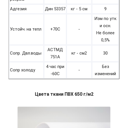
Адгезия
Дин 53357
кг - 5 см
9
Изм по утк
и осн.
Устойч. на тепл
+70С
-
Не более
0,5%
АСТМД
Сопр. Двл.воды
кг - см2
30
751А
4 час при
Без
Сопр холоду
-
-60С
изменений
Цвета ткани ПВХ 650 г/м2