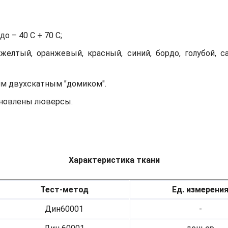
о – 40 С + 70 С;
желтый, оранжевый, красный, синий, бордо, голубой, с
им двухскатным "домиком".
тановлены люверсы.
Характеристика ткани
Тест-метод
Ед. измерени
Дин60001
-