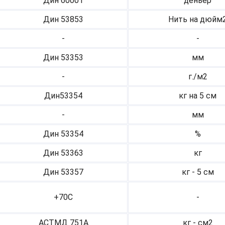
Дин 60001
деньер
Дин 53853
Нить на дюйм
-
-
Дин 53353
мм
-
г./м2
Дин53354
кг на 5 см
-
мм
Дин 53354
%
Дин 53363
кг
Дин 53357
кг - 5 см
+70С
-
АСТМД 751А
кг - см2