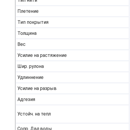
Тип нити
Плетение
Тип покрытия
Толщина
Вес
Усилие на растяжение
Шир. рулона
Удлиннение
Усилие на разрыв
Адгезия
Устойч. на тепл
Сопр. Двл.воды