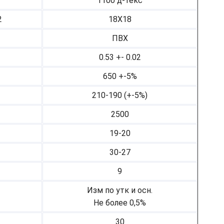
1100 д-текс
2
18Х18
ПВХ
0.53 +- 0.02
650 +-5%
210-190 (+-5%)
2500
19-20
30-27
9
Изм по утк и осн.
Не более 0,5%
30