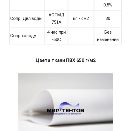
0,5%
АСТМД
Сопр. Двл.воды
кг - см2
30
751А
4 час при
Без
Сопр холоду
-
-60С
изменений
Цвета ткани ПВХ 650 г/м2