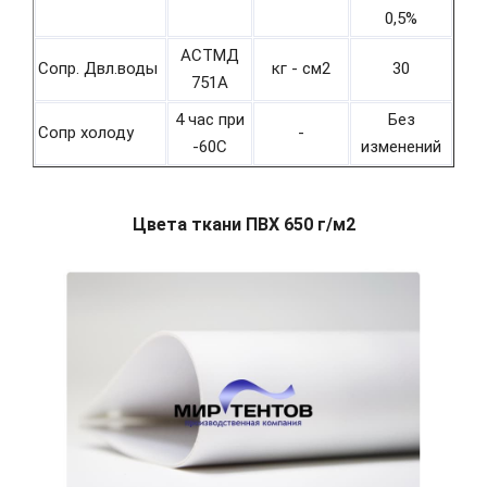
0,5%
АСТМД
Сопр. Двл.воды
кг - см2
30
751А
4 час при
Без
Сопр холоду
-
-60С
изменений
Цвета ткани ПВХ 650 г/м2