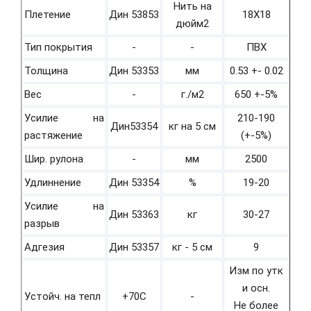
Нить на
Плетение
Дин 53853
18Х18
дюйм2
Тип покрытия
-
-
ПВХ
Толщина
Дин 53353
мм
0.53 +- 0.02
Вес
-
г./м2
650 +-5%
Усилие на
210-190
Дин53354
кг на 5 см
растяжение
(+-5%)
Шир. рулона
-
мм
2500
Удлиннение
Дин 53354
%
19-20
Усилие на
Дин 53363
кг
30-27
разрыв
Адгезия
Дин 53357
кг - 5 см
9
Изм по утк
и осн.
Устойч. на тепл
+70С
-
Не более