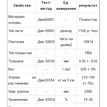
Тест-
Ед.
Свойства
результат
метод
измерения
Материал
Дин60001
-
Полиэстер
основы
Тип нити
Дин 60001
деньер
1100 д-текс
Нить на
Плетение
Дин 53853
18Х18
дюйм2
Тип покрытия
-
-
ПВХ
Толщина
Дин 53353
мм
0.53 +- 0.02
Вес
-
г./м2
630 +-5%
Усилие на
210-190
Дин53354
кг на 5 см
растяжение
(+-5%)
Шир. рулона
-
мм
2500
Удлиннение
Дин 53354
%
19-20