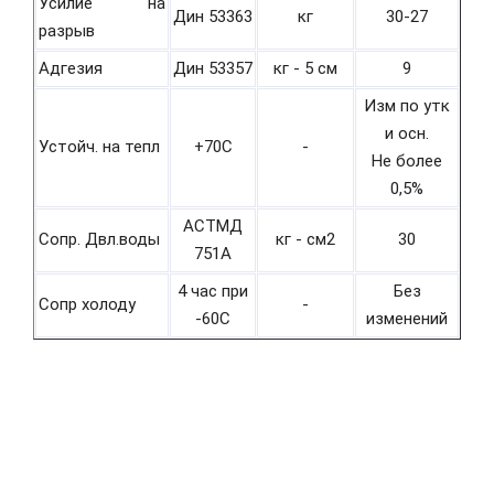
Усилие на
Дин 53363
кг
30-27
разрыв
Адгезия
Дин 53357
кг - 5 см
9
Изм по утк
и осн.
Устойч. на тепл
+70С
-
Не более
0,5%
АСТМД
Сопр. Двл.воды
кг - см2
30
751А
4 час при
Без
Сопр холоду
-
-60С
изменений