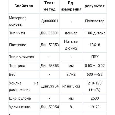
Тест-
Ед.
Свойства
результат
метод
измерения
Материал
Дин60001
-
Полиэстер
основы
Тип нити
Дин 60001
деньер
1100 д-текс
Нить на
Плетение
Дин 53853
18Х18
дюйм2
Тип покрытия
-
-
ПВХ
Толщина
Дин 53353
мм
0.53 +- 0.02
Вес
-
г./м2
630 +-5%
Усилие на
210-190
Дин53354
кг на 5 см
растяжение
(+-5%)
Шир. рулона
-
мм
2500
Удлиннение
Дин 53354
%
19-20