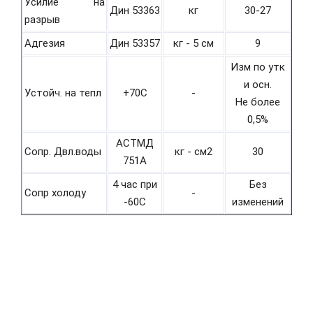
Усилие на
Дин 53363
кг
30-27
разрыв
Адгезия
Дин 53357
кг - 5 см
9
Изм по утк
и осн.
Устойч. на тепл
+70С
-
Не более
0,5%
АСТМД
Сопр. Двл.воды
кг - см2
30
751А
4 час при
Без
Сопр холоду
-
-60С
изменений