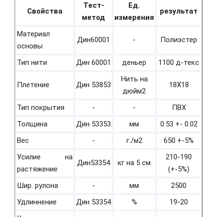
Тест-
Ед.
Свойства
результат
метод
измерения
Материал
Дин60001
-
Полиэстер
основы
Тип нити
Дин 60001
деньер
1100 д-текс
Нить на
Плетение
Дин 53853
18Х18
дюйм2
Тип покрытия
-
-
ПВХ
Толщина
Дин 53353
мм
0.53 +- 0.02
Вес
-
г./м2
650 +-5%
Усилие на
210-190
Дин53354
кг на 5 см
растяжение
(+-5%)
Шир. рулона
-
мм
2500
Удлиннение
Дин 53354
%
19-20