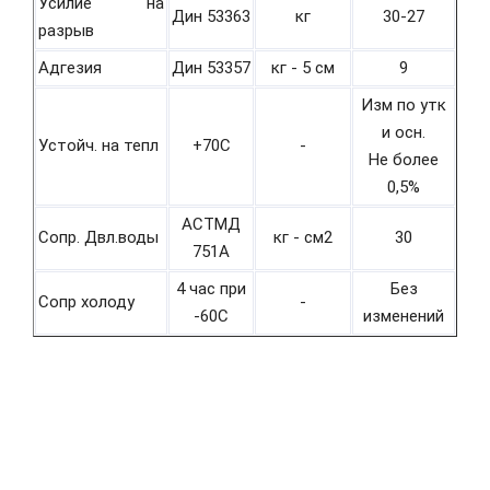
Усилие на
Дин 53363
кг
30-27
разрыв
Адгезия
Дин 53357
кг - 5 см
9
Изм по утк
и осн.
Устойч. на тепл
+70С
-
Не более
0,5%
АСТМД
Сопр. Двл.воды
кг - см2
30
751А
4 час при
Без
Сопр холоду
-
-60С
изменений