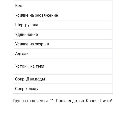
Вес
Усилие на растяжение
Шир. рулона
Удлиннение
Усилие на разрыв
Адгезия
Устойч. на тепл
Сопр. Двл.воды
Сопр холоду
Группа горючести: Г1. Производство: Корея Цвет: 