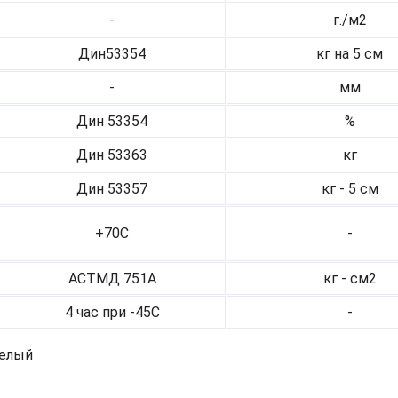
-
г./м2
Дин53354
кг на 5 см
-
мм
Дин 53354
%
Дин 53363
кг
Дин 53357
кг - 5 см
+70С
-
АСТМД 751А
кг - см2
4 час при -45С
-
белый