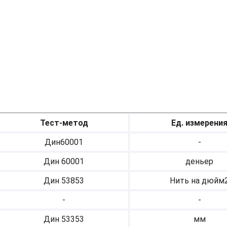
Тест-метод
Ед. измерени
Дин60001
-
Дин 60001
деньер
Дин 53853
Нить на дюйм
-
-
Дин 53353
мм