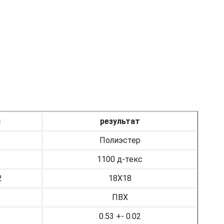
я
результат
Полиэстер
1100 д-текс
2
18Х18
ПВХ
0.53 +- 0.02