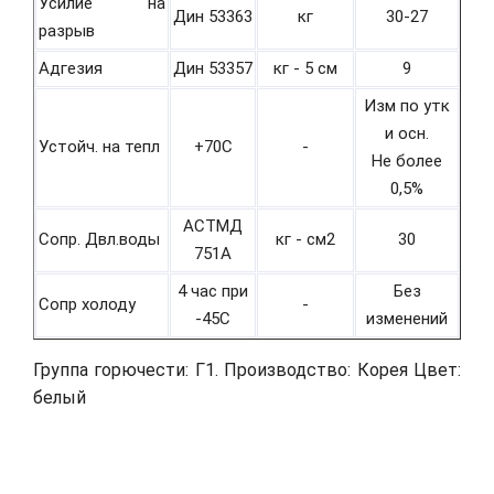
Усилие на
Дин 53363
кг
30-27
разрыв
Адгезия
Дин 53357
кг - 5 см
9
Изм по утк
и осн.
Устойч. на тепл
+70С
-
Не более
0,5%
АСТМД
Сопр. Двл.воды
кг - см2
30
751А
4 час при
Без
Сопр холоду
-
-45С
изменений
Группа горючести: Г1. Производство: Корея Цвет:
белый