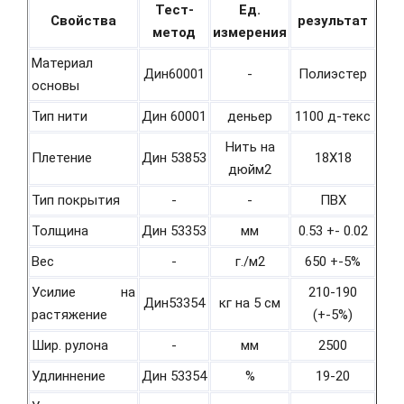
Тест-
Ед.
Свойства
результат
метод
измерения
Материал
Дин60001
-
Полиэстер
основы
Тип нити
Дин 60001
деньер
1100 д-текс
Нить на
Плетение
Дин 53853
18Х18
дюйм2
Тип покрытия
-
-
ПВХ
Толщина
Дин 53353
мм
0.53 +- 0.02
Вес
-
г./м2
650 +-5%
Усилие на
210-190
Дин53354
кг на 5 см
растяжение
(+-5%)
Шир. рулона
-
мм
2500
Удлиннение
Дин 53354
%
19-20