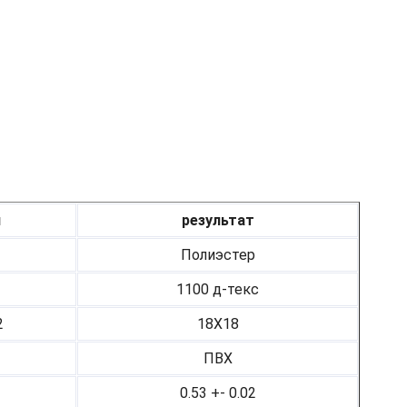
я
результат
Полиэстер
1100 д-текс
2
18Х18
ПВХ
0.53 +- 0.02