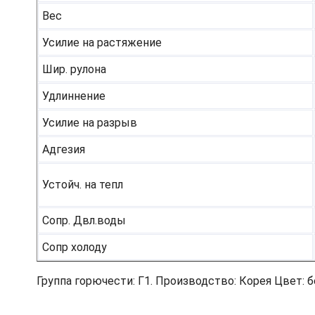
Вес
Усилие на растяжение
Шир. рулона
Удлиннение
Усилие на разрыв
Адгезия
Устойч. на тепл
Сопр. Двл.воды
Сопр холоду
Группа горючести: Г1. Производство: Корея Цвет: 