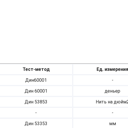
Тест-метод
Ед. измерени
Дин60001
-
Дин 60001
деньер
Дин 53853
Нить на дюйм
-
-
Дин 53353
мм