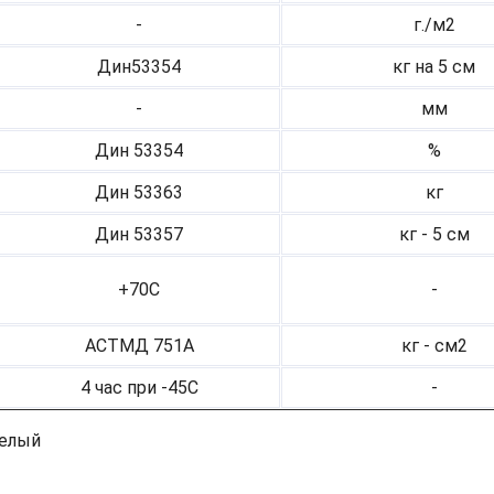
-
г./м2
Дин53354
кг на 5 см
-
мм
Дин 53354
%
Дин 53363
кг
Дин 53357
кг - 5 см
+70С
-
АСТМД 751А
кг - см2
4 час при -45С
-
белый