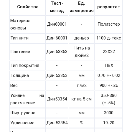
Тест-
Ед.
Свойства
результат
метод
измерения
Материал
Дин60001
-
Полиэстер
основы
Тип нити
Дин 60001
деньер
1100 д-текс
Нить на
Плетение
Дин 53853
22Х22
дюйм2
Тип покрытия
-
-
ПВХ
Толщина
Дин 53353
мм
0.70 +- 0.02
Вес
-
г./м2
900 +-5%
Усилие на
350-380
Дин53354
кг на 5 см
растяжение
(+-5%)
Шир. рулона
-
мм
3000
Удлиннение
Дин 53354
%
19-20