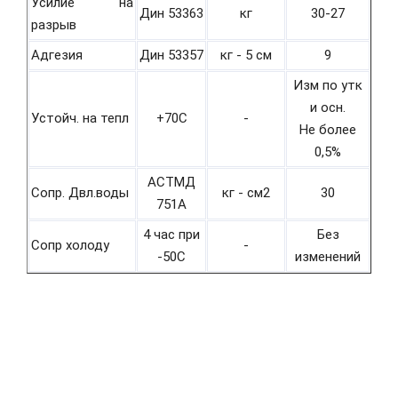
Усилие на
Дин 53363
кг
30-27
разрыв
Адгезия
Дин 53357
кг - 5 см
9
Изм по утк
и осн.
Устойч. на тепл
+70С
-
Не более
0,5%
АСТМД
Сопр. Двл.воды
кг - см2
30
751А
4 час при
Без
Сопр холоду
-
-50С
изменений