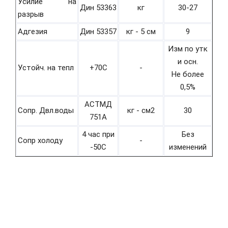
Усилие на
Дин 53363
кг
30-27
разрыв
Адгезия
Дин 53357
кг - 5 см
9
Изм по утк
и осн.
Устойч. на тепл
+70С
-
Не более
0,5%
АСТМД
Сопр. Двл.воды
кг - см2
30
751А
4 час при
Без
Сопр холоду
-
-50С
изменений