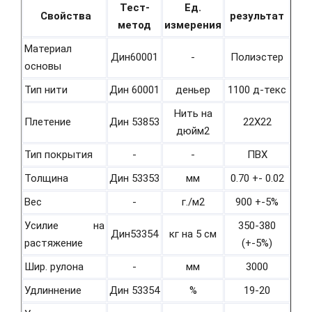
Тест-
Ед.
Свойства
результат
метод
измерения
Материал
Дин60001
-
Полиэстер
основы
Тип нити
Дин 60001
деньер
1100 д-текс
Нить на
Плетение
Дин 53853
22Х22
дюйм2
Тип покрытия
-
-
ПВХ
Толщина
Дин 53353
мм
0.70 +- 0.02
Вес
-
г./м2
900 +-5%
Усилие на
350-380
Дин53354
кг на 5 см
растяжение
(+-5%)
Шир. рулона
-
мм
3000
Удлиннение
Дин 53354
%
19-20