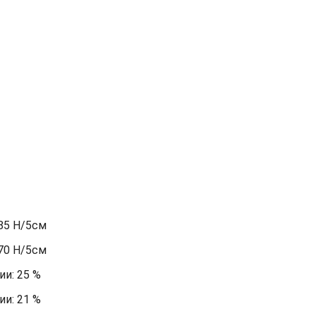
85 Н/5см
70 Н/5см
и: 25 %
и: 21 %