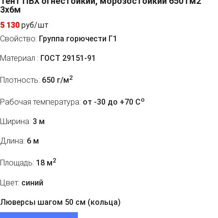
Тент ПВХ огнестойкий, морозостойкий 650 гм2
3х6м
5 130
руб/шт
Свойство:
Группа горючести Г1
Материал :
ГОСТ 29151-91
2
Плотность:
650 г/м
o
Рабочая температура:
от -30 до +70 C
Ширина:
3 м
Длина:
6 м
2
Площадь:
18 м
Цвет:
синий
Люверсы шагом 50 см (кольца)