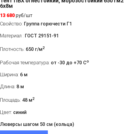
Тент ПВХ огнестойкий, морозостойкий 650 гм2
6х8м
13 680
руб/шт
Свойство:
Группа горючести Г1
Материал :
ГОСТ 29151-91
2
Плотность:
650 г/м
o
Рабочая температура:
от -30 до +70 C
Ширина:
6 м
Длина:
8 м
2
Площадь:
48 м
Цвет:
синий
Люверсы шагом 50 см (кольца)