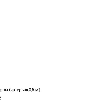
сы (интервал 0,5 м.)
С