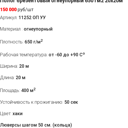
Полог брезентовый огнеупорный 650 гм2 20x20м
150 000
руб/шт
Артикул:
11252 ОП УУ
Материал :
огнеупорный
2
Плотность:
650 г/м
o
Рабочая температура:
от -60 до +90 C
Ширина:
20 м
Длина:
20 м
2
Площадь:
400 м
Устойчивость к прожиганию:
50 сек
Цвет:
хаки
Люверсы шагом 50 см. (кольца)