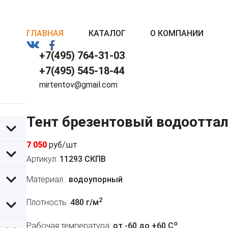
ГЛАВНАЯ
КАТАЛОГ
О КОМПАНИИ
+7(495) 764-31-03
+7(495) 545-18-44
mirtentov@gmail.com
Тент брезентовый водоотта
7 050
руб/шт
Артикул:
11293 СКПВ
Материал :
водоупорный
2
Плотность:
480 г/м
o
Рабочая температура:
от -60 до +60 C