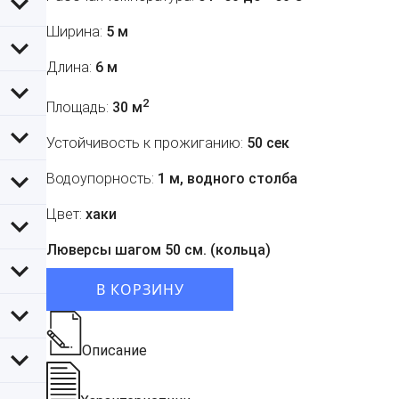
Ширина:
5 м
Длина:
6 м
2
Площадь:
30 м
Устойчивость к прожиганию:
50 сек
Водоупорность:
1 м, водного столба
Цвет:
хаки
Люверсы шагом 50 см. (кольца)
В КОРЗИНУ
Описание