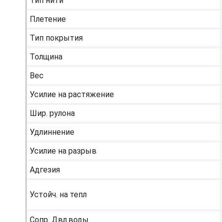
Тип нити
Плетение
Тип покрытия
Толщина
Вес
Усилие на растяжение
Шир. рулона
Удлиннение
Усилие на разрыв
Адгезия
Устойч. на тепл
Сопр. Двл.воды