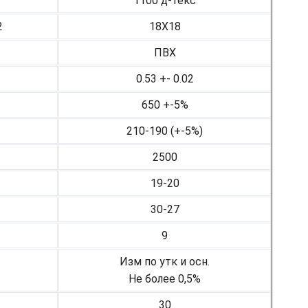
1100 д-текс
2
18Х18
ПВХ
0.53 +- 0.02
650 +-5%
210-190 (+-5%)
2500
19-20
30-27
9
Изм по утк и осн.
Не более 0,5%
30