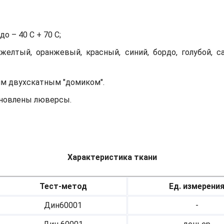
о – 40 С + 70 С;
желтый, оранжевый, красный, синий, бордо, голубой, с
им двухскатным "домиком".
тановлены люверсы.
Характеристика ткани
Тест-метод
Ед. измерени
Дин60001
-