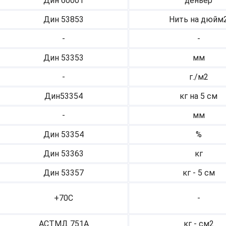
Дин 60001
деньер
Дин 53853
Нить на дюйм
-
-
Дин 53353
мм
-
г./м2
Дин53354
кг на 5 см
-
мм
Дин 53354
%
Дин 53363
кг
Дин 53357
кг - 5 см
+70С
-
АСТМД 751А
кг - см2