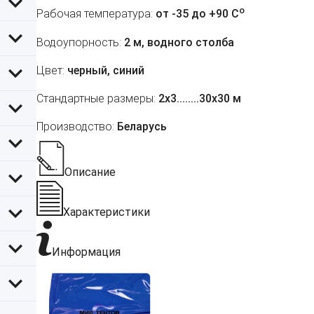
o
Рабочая температура:
от -35 до +90 C
Водоупорность:
2 м, водного столба
Цвет:
черный, синий
Стандартные размеры:
2х3........30х30 м
Производство:
Беларусь
Описание
Характеристики
Информация