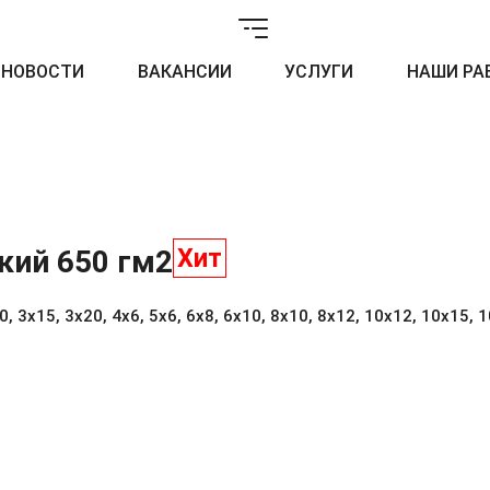
НОВОСТИ
ВАКАНСИИ
УСЛУГИ
НАШИ РА
Хит
кий 650 гм2
 3х15, 3х20, 4х6, 5х6, 6х8, 6х10, 8х10, 8х12, 10х12, 10х15, 