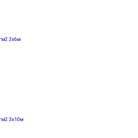
гм2 3х6м
гм2 3х10м