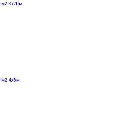
гм2 3х20м
гм2 4х6м