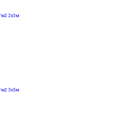
гм2 2x3м
гм2 3х5м