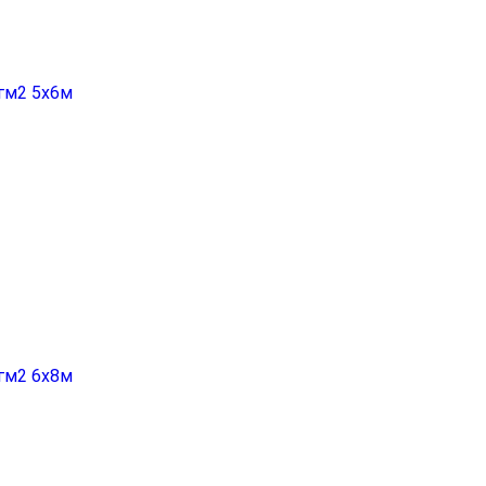
гм2 5х6м
гм2 6х8м