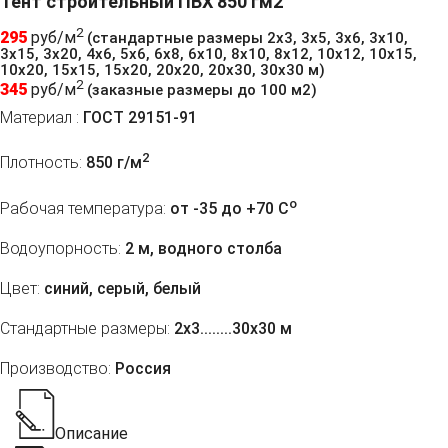
Тент строительный ПВХ 850 гм2
2
295
руб/м
(стандартные размеры 2х3, 3х5, 3х6, 3х10,
3х15, 3х20, 4х6, 5х6, 6х8, 6х10, 8х10, 8х12, 10х12, 10х15,
10х20, 15х15, 15х20, 20х20, 20х30, 30х30 м)
2
345
руб/м
(заказные размеры до 100 м2)
Материал :
ГОСТ 29151-91
2
Плотность:
850 г/м
o
Рабочая температура:
от -35 до +70 C
Водоупорность:
2 м, водного столба
Цвет:
синий, серый, белый
Стандартные размеры:
2х3........30х30 м
Производство:
Россия
Описание