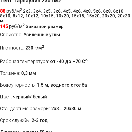
Тент тарпаулин 230 гм2
2
88
руб/м
2х3, 3х4, 3х5, 3х6, 4х5, 4х6, 4х8, 5х6, 6х8, 6х10,
8х10, 8х12, 10х12, 10х15, 10х20, 15х15, 15х20, 20х20, 20х30
м.
2
145
руб/м
Заказной размер
Свойство:
Усиленные углы
2
Плотность:
230 г/м
o
Рабочая температура:
от -40 до +70 C
Толщина:
0,3 мм
Водоупорность:
1,5 м, водного столба
Цвет:
черный/ белый
Стандартные размеры:
2х3....20х30 м
Срок службы:
2-3 год