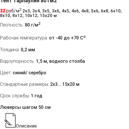
Тент тарпаулин 80 гм2
2
32
руб/м
2х3, 3х4, 3х5, 3х6, 4х5, 4х6, 4х8, 5х6, 6х8, 6х10,
8х10, 8х12, 10х12, 15х20 м
2
Плотность:
80 г/м
o
Рабочая температура:
от -40 до +70 C
Толщина:
0,2 мм
Водоупорность:
1,5 м, водного столба
Цвет:
синий/ серебро
Стандартные размеры:
2х3....15х20 м
Срок службы:
1 год
Люверсы шагом 50 см
Описание