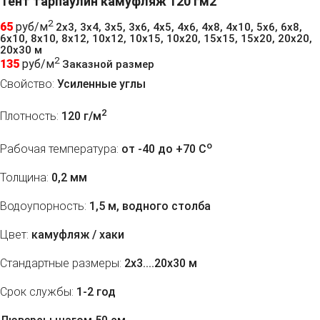
Тент тарпаулин камуфляж 120 гм2
2
65
руб/м
2х3, 3х4, 3х5, 3х6, 4х5, 4х6, 4х8, 4х10, 5х6, 6х8,
6х10, 8х10, 8х12, 10х12, 10х15, 10х20, 15х15, 15х20, 20х20,
20х30 м
2
135
руб/м
Заказной размер
Свойство:
Усиленные углы
2
Плотность:
120 г/м
o
Рабочая температура:
от -40 до +70 C
Толщина:
0,2 мм
Водоупорность:
1,5 м, водного столба
Цвет:
камуфляж / хаки
Стандартные размеры:
2х3....20х30 м
Срок службы:
1-2 год