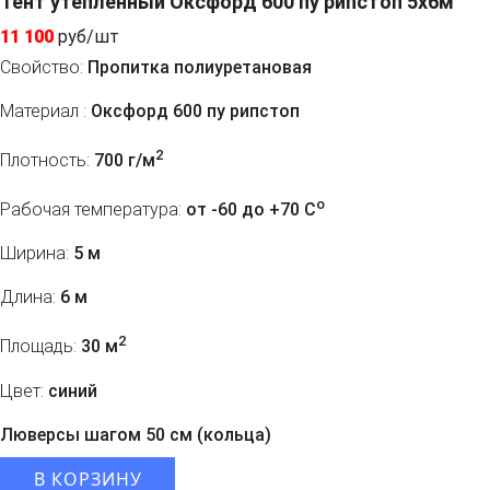
Тент утепленный Оксфорд 600 пу рипстоп 5х6м
11 100
руб/шт
Свойство:
Пропитка полиуретановая
Материал :
Оксфорд 600 пу рипстоп
2
Плотность:
700 г/м
o
Рабочая температура:
от -60 до +70 C
Ширина:
5 м
Длина:
6 м
2
Площадь:
30 м
Цвет:
синий
Люверсы шагом 50 см (кольца)
В КОРЗИНУ