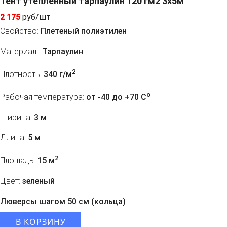
Тент утепленный тарпаулин 120 гм2 3x5м
2 175
руб/шт
Свойство:
Плетеный полиэтилен
Материал :
Тарпаулин
2
Плотность:
340 г/м
o
Рабочая температура:
от -40 до +70 C
Ширина:
3 м
Длина:
5 м
2
Площадь:
15 м
Цвет:
зеленый
Люверсы шагом 50 см (кольца)
В КОРЗИНУ