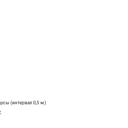
сы (интервал 0,5 м.)
С