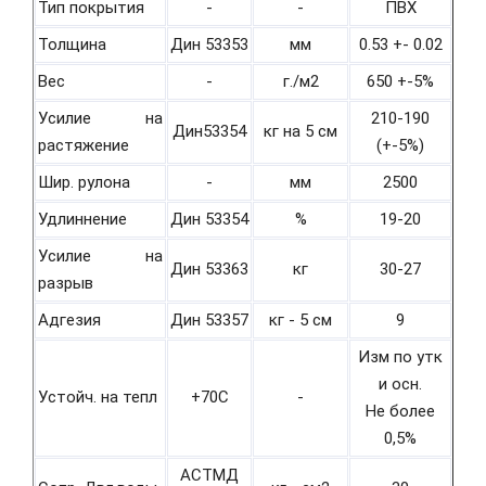
Тип покрытия
-
-
ПВХ
Толщина
Дин 53353
мм
0.53 +- 0.02
Вес
-
г./м2
650 +-5%
Усилие на
210-190
Дин53354
кг на 5 см
растяжение
(+-5%)
Шир. рулона
-
мм
2500
Удлиннение
Дин 53354
%
19-20
Усилие на
Дин 53363
кг
30-27
разрыв
Адгезия
Дин 53357
кг - 5 см
9
Изм по утк
и осн.
Устойч. на тепл
+70С
-
Не более
0,5%
АСТМД