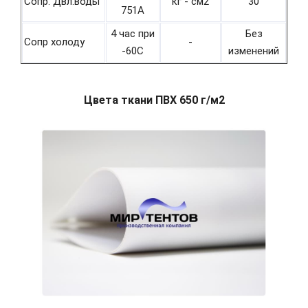
Сопр. Двл.воды
кг - см2
30
751А
4 час при
Без
Сопр холоду
-
-60С
изменений
Цвета ткани ПВХ 650 г/м2