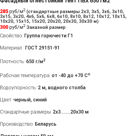
Фасадный огнестойкий тент ПВХ 650 гм2
2
285
руб/м
(стандартные размеры 2х3, 3х5, 3х6, 3х10,
3х15, 3х20, 4х6, 5х6, 6х8, 6х10, 8х10, 8х12, 10х12, 10х15,
10х20, 15х15, 15х20, 20х20, 20х30, 30х30 м)
2
300
руб/м
Заказной размер
Свойство:
Группа горючести Г1
Материал :
ГОСТ 29151-91
2
Плотность:
650 г/м
o
Рабочая температура:
от -40 до +70 C
Водоупорность:
2 м, водного столба
Цвет:
черный, синий
Стандартные размеры:
2х3........20х30 м
Производство:
Беларусь